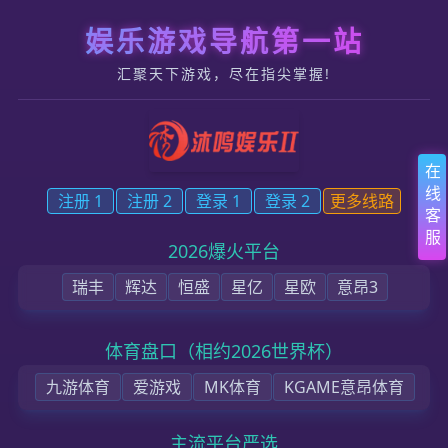
跳转到内容
沐鸣 - 会员注册中心 | 平台与你共享未来
首页
企业概述
新闻快讯
资料下载
联系方式