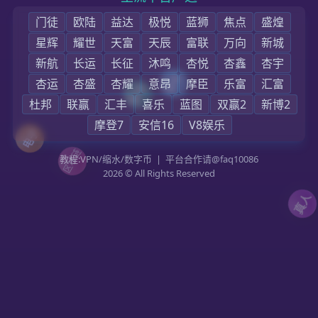
首页
企业概述
新闻快讯